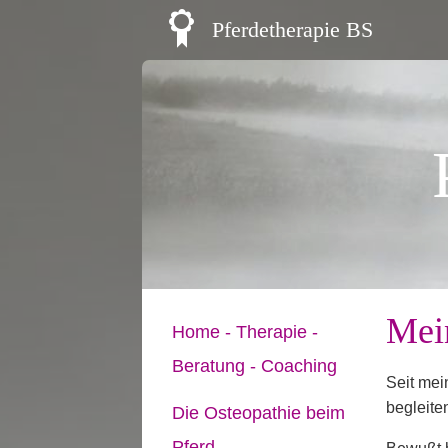
Pferdetherapie BS
Mei
Home - Therapie -
Beratung - Coaching
Seit mei
begleite
Die Osteopathie beim
Pferd