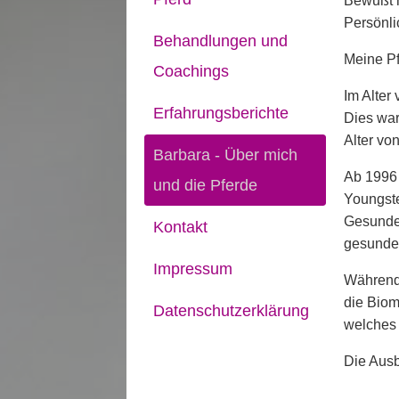
Bewußt h
Persönli
Behandlungen und
Meine Pf
Coachings
Im Alter
Erfahrungsberichte
Dies war
Alter vo
Barbara - Über mich
Ab 1996 
und die Pferde
Youngst
Gesunder
Kontakt
gesundes
Impressum
Während 
die Biom
Datenschutzerklärung
welches
Die Ausb