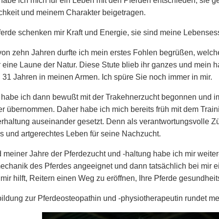
abe ich mich für ein Leben mit den Pferden entschieden, sie g
chkeit und meinem Charakter beigetragen.
erde schenken mir Kraft und Energie, sie sind meine Lebenses
 von zehn Jahren durfte ich mein erstes Fohlen begrüßen, welc
 eine Laune der Natur. Diese Stute blieb ihr ganzes und mein ha
n 31 Jahren in meinen Armen. Ich spüre Sie noch immer in mir.
habe ich dann bewußt mit der Trakehnerzucht begonnen und i
er übernommen. Daher habe ich mich b
ereits früh mit dem Trai
haltung auseinander gesetzt. Denn als verantwortungsvolle Zü
 und artgerechtes Leben für seine Nachzucht.
meiner Jahre der Pferdezucht und -haltung habe ich mir weite
echanik des Pferdes angeeignet und dann tatsächlich bei mir 
mir hilft, Reitern einen Weg zu eröffnen, Ihre Pferde gesundheit
ildung zur Pferdeosteopathin und -physiotherapeutin rundet mei